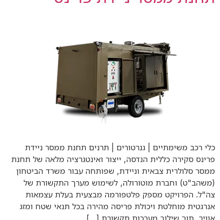
כלי רכב משימתיים | גנרטורים | תרנים תחנת ממסר ניידת
פרינס סקירה כללית הנדסה, ייצור ואינטגרציה מלאה של תחנת
ממסר סלולרית צבאית וניידת, שפותחה עבור משרד הביטחון
(משהב"ט) וחברת מוטורולה, לשימוש מערך התקשורת של
צה"ל. הפרויקט מספק פלטפורמה מבצעית בעלת עצמאות
אנרגטית מוחלטת ויכולת פריסה מהירה בכל תנאי שטח ומזג
אוויר, תוך שילוב מערכות תקשורת […]