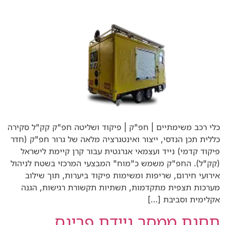
כלי רכב משימתיים | חפ"ק | פיקוד ושליטה חפ"ק קק"ל סקירה
כללית תכן הנדסי, ייצור ואינטגרציה מלאה של גרור חפ"ק (חדר
פיקוד קדמי) נייד ועצמאי אנרגטית עבור קרן קיימת לישראל
(קק"ל). החפ"ק משמש כ"מוח" המבצעי המרכזי בשטח לניהול
אירועי חירום, שריפות ומשימות פיקוד ביערות, תוך שילוב
מערכות תצפית מתקדמות, תשתיות תקשורת רגישות, הגנה
אקלימית וסביבת […]
תחנת ממסר ניידת פרינס