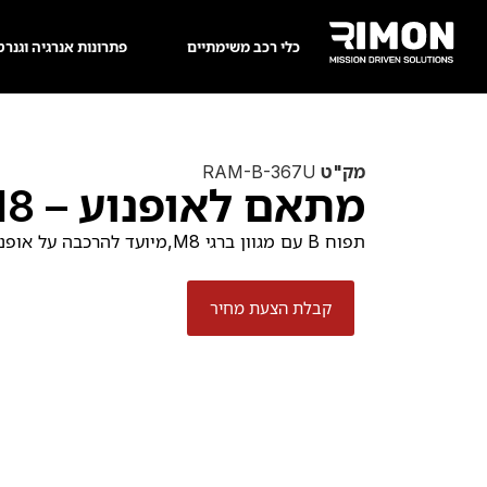
כלי רכב משימתיים
פתרונות אנרגיה וגנרט
מק"ט
RAM-B-367U
מתאם לאופנוע – M8
תפוח B עם מגוון ברגי M8,מיועד להרכבה על אופנוע – במקום בורג M8 קיים
קבלת הצעת מחיר