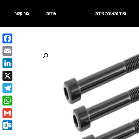
ציוד ותאורה ניידת
אודות
צור קשר
ebook
Email
kedIn
X
egram
sApp
Gmail
k.com