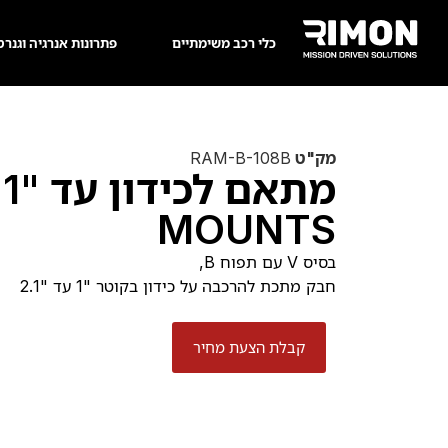
כלי רכב משימתיים
פתרונות אנרגיה וגנרט
מק"ט
RAM-B-108B
MOUNTS
בסיס V עם תפוח B,
חבק מתכת להרכבה על כידון בקוטר "1 עד "2.1
קבלת הצעת מחיר