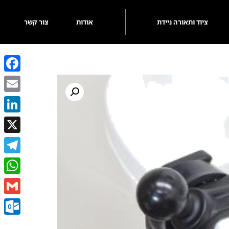
ציוד ותאורה ניידת
אודות
צור קשר
ebook
Email
kedIn
X
egram
sApp
Gmail
k.com