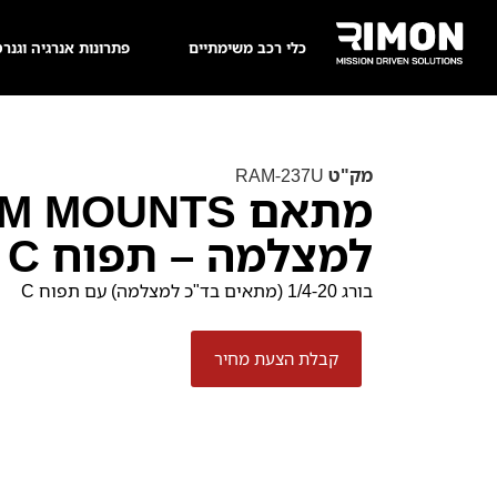
כלי רכב משימתיים
פתרונות אנרגיה וגנרט
מק"ט
RAM-237U
מתאם  MOUNTS
למצלמה – תפוח C
בורג 1/4-20 (מתאים בד"כ למצלמה) עם תפוח C
קבלת הצעת מחיר