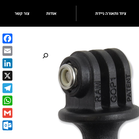
ציוד ותאורה ניידת
אודות
צור קשר
ebook
Email
kedIn
X
egram
sApp
Gmail
k.com