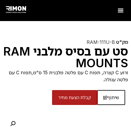
מק"ט
RAM-111U-B
סט עם בסיס מלבני RAM
MOUNTS
זרוע C קצרה, תפוח C עם פלטה מלבנית 15 ס"מ,תפוח C עם
פלטה עגולה.
שיתוף
קבלת הצעת מחיר