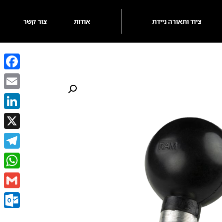
ציוד ותאורה ניידת
אודות
צור קשר
ebook
Email
kedIn
X
egram
sApp
Gmail
k.com