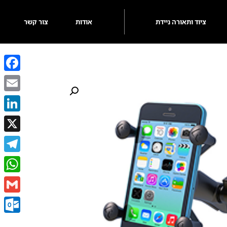
ציוד ותאורה ניידת
אודות
צור קשר
ebook
Email
kedIn
X
egram
sApp
Gmail
k.com