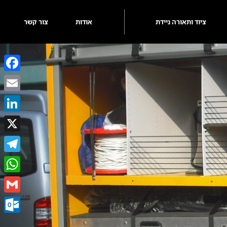
ציוד ותאורה ניידת
אודות
צור קשר
ebook
Email
kedIn
X
egram
sApp
Gmail
k.com