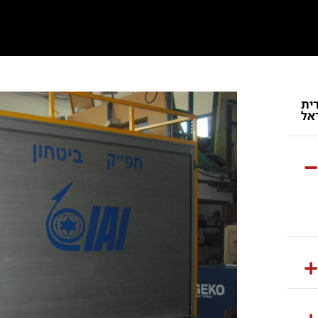
ית
אל